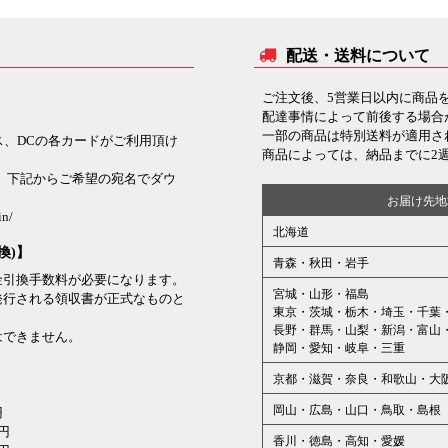
配送・送料について
ご注文後、5営業日以内に商品
配達事情によって前後する場合
一部の商品は特別送料が適用さ
ックス、DCの各カードがご利用頂け
商品によっては、納品までに2
、下記からご希望の宛名でダウ
お届け先地
in/
北海道
換)】
青森・秋田・岩手
金引換手数料が必要になります。
宮城・山形・福島
発行される領収書が正式なものと
東京・茨城・栃木・埼玉・千葉
長野・群馬・山梨・新潟・富山
はできません。
静岡・愛知・岐阜・三重
京都・滋賀・奈良・和歌山・大
岡山・広島・山口・鳥取・島根
円
0円
香川・徳島・高知・愛媛