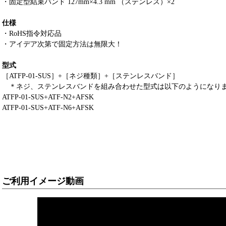
・固定型結束バンド 127mm×4.3 mm （ステンレス）×2
仕様
・RoHS指令対応品
・アイデア次第で固定方法は無限大！
型式
［ATFP-01-SUS］+［ネジ種類］+［ステンレスバンド］
＊ネジ、ステンレスバンドを組み合わせた型式は以下のようになり
ATFP-01-SUS+ATF-N2+AFSK
ATFP-01-SUS+ATF-N6+AFSK
〔検索用〕ATFP-01-SUS+ATF-N2+AFSK,ATFP-01-SUS+ATF-N6+AFSK
ご利用イメージ動画