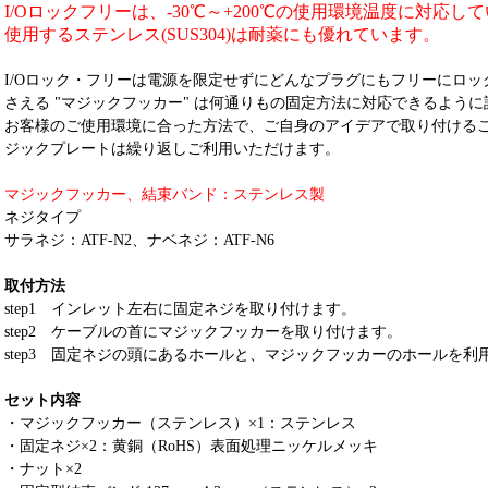
I/Oロックフリーは、-30℃～+200℃の使用環境温度に対応し
使用するステンレス(SUS304)は耐薬にも優れています。
I/Oロック・フリーは電源を限定せずにどんなプラグにもフリーにロ
さえる "マジックフッカー" は何通りもの固定方法に対応できるよう
お客様のご使用環境に合った方法で、ご自身のアイデアで取り付ける
ジックプレートは繰り返しご利用いただけます。
マジックフッカー、結束バンド：ステンレス製
ネジタイプ
サラネジ：ATF-N2、ナベネジ：ATF-N6
取付方法
step1 インレット左右に固定ネジを取り付けます。
step2 ケーブルの首にマジックフッカーを取り付けます。
step3 固定ネジの頭にあるホールと、マジックフッカーのホールを
セット内容
・マジックフッカー（ステンレス）×1：ステンレス
・固定ネジ×2：黄銅（RoHS）表面処理ニッケルメッキ
・ナット×2