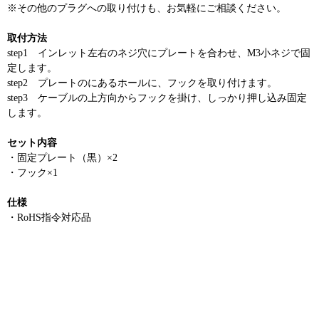
※その他のプラグへの取り付けも、お気軽にご相談ください。
取付方法
step1 インレット左右のネジ穴にプレートを合わせ、M3小ネジで固
定します。
step2 プレートのにあるホールに、フックを取り付けます。
step3 ケーブルの上方向からフックを掛け、しっかり押し込み固定
します。
セット内容
・固定プレート（黒）×2
・フック×1
仕様
・RoHS指令対応品
〔検索用〕AT-01L-4INT+AT-04R,AT-01L-4INT+AT-N2,AT-02INT-
R+AT-04R,AT-02INT-L+AT-04R,AT01L-4INT+AT-04R,AT01L-
4INT+AT-N2,AT02INT-R+AT-04R,AT02INT-L+AT-04R,AT-01L-
4INT+AT04R,AT-01L-4INT+ATN2,AT-02INT-R+AT04R,AT-02INT-
L+AT04R,AT-01L4INT+AT-04R,AT-01L4INT+AT-N2,AT-02INTR+AT-