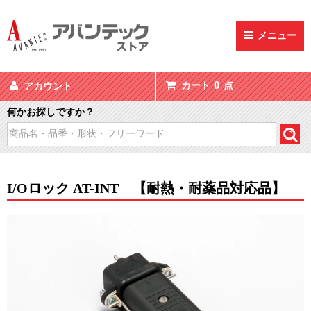
メニュー
0
カート
点
アカウント
何かお探しですか？
I/Oロック AT-INT 【耐熱・耐薬品対応品】