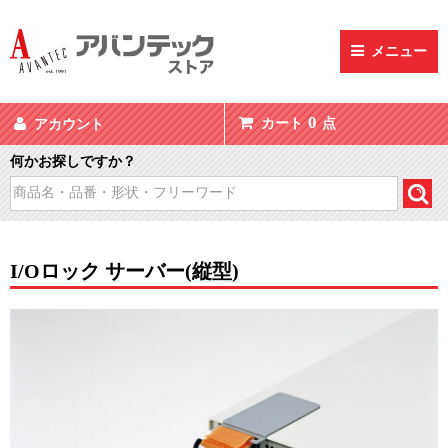
メニュー
0
カート
点
アカウント
何かお探しですか？
I/Oロック サーバー(縦型)