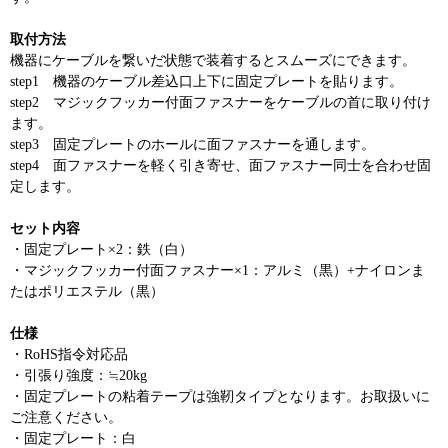
取付方法
機器にケーブルを繋いだ状態で装着するとスムーズにできます。
step1 機器のケーブル差込口上下に固定プレートを貼ります。
step2 マジックフッカー付面ファスナーをケーブルの首に取り付け
ます。
step3 固定プレートのホールに面ファスナーを通します。
step4 面ファスナーを軽く引き寄せ、面ファスナー同士を合わせ固
定します。
セット内容
・固定プレート×2：鉄（白）
・マジックフッカー付面ファスナー×1：アルミ（黒）+ナイロンま
たはポリエステル（黒）
仕様
・RoHS指令対応品
・引張り強度：≒20kg
・固定プレートの粘着テープは強靭タイプとなります。お取扱いに
ご注意ください。
・固定プレート：白